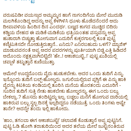
ವರುಷವಿಡೀ ವಯಸ್ಸಾದ ಅಮ್ಮಮ್ಮನ ಹಾಗೆ ನಾಗಂದಿಗೆಯ ಮೇಲೆ ಮುದುಡಿ
ಮಲಗಿಕೊಂಡಿದ್ದ ಅದನ್ನು ಅಪ್ಪ ಕೆಳಗಿಳಿಸಿ ಧೂಳು ಹೊಡೆದನೆಂದರೆ ಅದು
ದೀಪಾವಳಿಯ ಹಿಂದಿನ ದಿನ ಎಂದರ್ಥ. ಬಣ್ಣದ ಕಾಗದ ಮುಚ್ಚಿದ ಬಿದಿರು
ಕಡ್ಡಿಯ ದೇಹದ ಈ ಮಡಿಕೆ-ಮಡಿಕೆಯ ಛತ್ರಿಯಂತಹ ವಸ್ತುವನ್ನು ಅಪ್ಪ
ಹುಶಾರಾಗಿ ಬಿಚ್ಚುತ್ತಾ ಹೋಗುವಾಗ ಎದುರಿಗೆ ಕುಕ್ಕರಗಾಲಲ್ಲಿ ಕೂತ ಪುಟ್ಟ
ಕಣ್ಮಿಟುಕಿಸದೇ ನೋಡುತ್ತಿರುತ್ತಾನೆ.. ಏನಿದು? ಏನಿರಬಹುದು ಒಳಗೆ? ಮ್ಯಾಜಿಕ್
ಮಾಡುವವನಂತೆ ಅಪ್ಪ ಅದರ ಪದರಗಳನ್ನು ಪೂರ್ತಿಯಾಗಿ ಬಿಚ್ಚಿ ಎತ್ತಿ ಹಿಡಿದರೆ
ಅದೊಂದು ನಕ್ಷತ್ರವಾಗಿಬಿಟ್ಟಿದೆ! 'ಹೇ..! ಆಕಾಶಬುಟ್ಟಿ..!' ಪುಟ್ಟ ಖುಶಿಯಲ್ಲಿ
ಚಪ್ಪಾಳೆ ತಟ್ಟುತ್ತಾನೆ ಕುಣಿಯುತ್ತಾ.
ಆಮೇಲೆ ಊದ್ದದೊಂದು ವೈರು ಹುಡುಕಬೇಕು. ಅದರ ಒಂದು ತುದಿಗೆ ಪಿನ್ನು.
ಇನ್ನೊಂದು ತುದಿಗೆ ಬಲ್ಬ್-ಹೋಲ್ಡರು. ಜಗುಲಿಯಲ್ಲಿರುವ ಪ್ಲಗ್ಗಿಗೆ ಈ ಪಿನ್ನು ಹಾಕಿ
ವೈರನ್ನು ಕಿಟಕಿಯ ಕಂಡಿಯಲ್ಲಿ ತೂರಿಸಿ ಮನೆಯ ಹೊರತಂದು ಎದೂರಿಗೆ -
ಸೂರಿನ ತುದಿಗೆ ಸುತ್ತಿ ನೇತು ಹಾಕಬೇಕು ಹೋಲ್ಡರನ್ನು. ಈಗ ಒಂದು ಬಲ್ಬು
ಬೇಕಲ್ಲಾ..? ಹೊಸದು ತಂದಿಟ್ಟದ್ದು ಇಲ್ಲ. ಬಚ್ಚಲು ಮನೆಗೆ ಹೋಗುವ ದಾರಿಯಲ್ಲಿ
ಹಾಕಿರುವ ಬಲ್ಬು ಸ್ವಲ್ಪ ದಿನಕ್ಕೆ ಇಲ್ಲದಿದ್ದರೂ ನಡೆಯುತ್ತೆ. ಒಂದು ತಿಂಗಳು ಅಷ್ಟೇ
ತಾನೇ? ಅದನ್ನೇ ತಂದು ಇಲ್ಲಿ ಹಾಕೋದು.
'ಹಾಂ, ತಗಂಬಾ ಈಗ ಆಕಾಶಬುಟ್ಟಿ!' ಚಲಾವಣೆ ಕೊಡುತ್ತಾನೆ ಅಪ್ಪ ಪುಟ್ಟನಿಗೆ.
ಪುಟ್ಟ ಓಡಿ ಹೋಗಿ ತರಾತುರಿಯಿಂದ ಅದರ ತಲೆಯ ಮೇಲೆ ಜುಟ್ಟಿನಂತಿರುವ