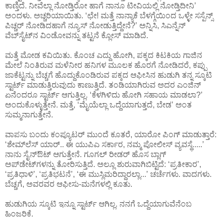
ಕಾಣ್ತಿದೆ. ನೀವೆಲ್ಲಾ ನೋಡ್ತಿರೋ ಹಾಗೆ ನಾನೂ ಟೀವಿಯಲ್ಲಿ ನೋಡ್ತಿದೀನಿ’
ಅಂದಳು. ಅಚ್ಚರಿಯಾಯಿತು. ‘ಛೇ! ಮತ್ತೆ ನಾನ್ಯಾಕೆ ಬೆಳಗ್ಗೆಯಿಂದ ಒಳ್ಳೇ ಸಸ್ಪೆನ್ಸ್
ಪಿಚ್ಚರ್ ನೋಡಿದಹಾಗೆ ನ್ಯೂಸ್ ನೋಡುತ್ತಿದ್ದೇನೆ?’ ಅನ್ನಿಸಿ, ಸಿ‌ಎನ್ನೆನ್
ವೆಬ್‌ಸೈಟ್‌ನ ವಿಂಡೋವನ್ನು ತಟ್ಟನೆ ಕ್ಲೋಸ್ ಮಾಡಿದೆ.
ಮತ್ತೆ ಮೋಡ ಕವಿಯಿತು. ಕೊಂಚ ಎದ್ದು ಹೋಗಿ, ಪಕ್ಕದ ಕಿಟಕಿಯ ಗಾಜಿನ
ಮೇಲೆ ನಿಂತಿರುವ ಮಳೆನೀರ ಹನಿಗಳ ಮೂಲಕ ಹೊರಗೆ ನೋಡಿದರೆ, ಕಪ್ಪು
ಜಾಕೆಟ್ಟನ್ನು ಬೆಚ್ಚಗೆ ಹೊದ್ದುಕೊಂಡಿರುವ ಪಕ್ಕದ ಆಫೀಸಿನ ಹುಡುಗಿ ತನ್ನ ಸ್ಕೂಟಿ
ಸ್ಟಾರ್ಟ್ ಮಾಡುತ್ತಿರುವುದು ಕಾಣುತ್ತಿದೆ. ತಂಡಿಯಾಗಿರುವ ಅದರ ಎಂಜಿನ್
ಏನೆಂದರೂ ಸ್ಟಾರ್ಟ್ ಆಗುತ್ತಿಲ್ಲ. ‘ಕೆಳಗಿಳಿದು ಹೋಗಿ ಸಹಾಯ ಮಾಡಲಾ?’
ಅಂದುಕೊಳ್ಳುತ್ತೇನೆ. ಮತ್ತೆ, ‘ಮೈಯೆಲ್ಲಾ ಒದ್ದೆಯಾಗುತ್ತದೆ, ಬೇಡ’ ಅಂತ
ಸುಮ್ಮನಾಗುತ್ತೇನೆ.
ವಾಪಸು ಬಂದು ಕಂಪ್ಯೂಟರ್ ಮುಂದೆ ಕೂತರೆ, ಯಾರೋ ಪಿಂಗ್ ಮಾಡುತ್ತಾರೆ:
‘ಶೇಮ್‌ಲೆಸ್ ಯಾರ್.. ಈ ಯುಪಿ‌ಎ ಸರ್ಕಾರ, ನಮ್ಮ ಪೋಲೀಸ್ ವ್ಯವಸ್ಥೆ.....’
ನಾನು ಸೈನ್‌ಔಟ್ ಆಗುತ್ತೇನೆ. ಗೂಗಲ್ ರೀಡರ್ ಹೊಸ ಬ್ಲಾಗ್
ಅಪ್‌ಡೇಟ್‌ಗಳನ್ನು ತೋರಿಸುತ್ತಿದೆ. ಅಲ್ಲೂ ಶುರುವಾಗಿಬಿಟ್ಟಿದೆ: ‘ಪ್ರತೀಕಾರ’,
‘ಪ್ರತಿಧಾಳಿ’, ‘ಪ್ರತಿಭಟನೆ’, ‘ಈ ಮುಸ್ಲಿಮರಿದ್ದಾರಲ್ಲಾ...’ ಚರ್ಚೆಗಳು. ವಾದಗಳು.
ಬೆಚ್ಚಗೆ, ಅವರವರ ಆಫೀಸು-ಮನೆಗಳಲ್ಲಿ ಕೂತು.
ಹುಡುಗಿಯ ಸ್ಕೂಟಿ ಇನ್ನೂ ಸ್ಟಾರ್ಟ್ ಆಗಿಲ್ಲ. ನನಗೆ ಒದ್ದೆಯಾಗುವೆನೆಂಬ
ಹಿಂಜರಿಕೆ.