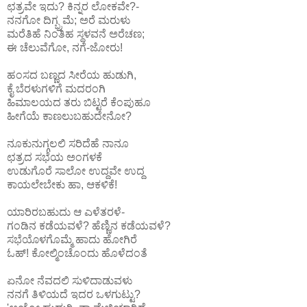
ಛತ್ರವೇ ಇದು? ಕಿನ್ನರ ಲೋಕವೇ?-
ನನಗೋ ದಿಗ್ಭ್ರಮೆ; ಅರೆ ಮರುಳು
ಮರೆತಿಹೆ ನಿಂತಿಹ ಸ್ಥಳವನೆ ಅರೆಚಣ;
ಈ ಚೆಲುವೆಗೋ, ನಗೆ-ಜೋರು!
ಹಂಸದ ಬಣ್ಣದ ಸೀರೆಯ ಹುಡುಗಿ,
ಕೈ ಬೆರಳುಗಳಿಗೆ ಮದರಂಗಿ
ಹಿಮಾಲಯದ ತರು ಬಿಟ್ಟರೆ ಕೆಂಪುಹೂ
ಹೀಗೆಯೆ ಕಾಣಲುಬಹುದೇನೋ?
ನೂಕುನುಗ್ಗಲಲಿ ಸರಿದೆಹೆ ನಾನೂ
ಛತ್ರದ ಸಭೆಯ ಅಂಗಳಕೆ
ಉಡುಗೊರೆ ಸಾಲೋ ಉದ್ದವೇ ಉದ್ದ
ಕಾಯಲೇಬೇಕು ಹಾ, ಆಕಳಿಕೆ!
ಯಾರಿರಬಹುದು ಆ ಎಳೆತರಳೆ-
ಗಂಡಿನ ಕಡೆಯವಳೆ? ಹೆಣ್ಣಿನ ಕಡೆಯವಳೆ?
ಸಭೆಯೊಳಗೊಮ್ಮೆ ಹಾದು ಹೋಗಿರೆ
ಓಹ್! ಕೋಲ್ಮಿಂಚೊಂದು ಹೊಳೆದಂತೆ
ಏನೋ ನೆವದಲಿ ಸುಳಿದಾಡುವಳು
ನನಗೆ ತಿಳಿಯದೆ ಇದರ ಒಳಗುಟ್ಟು?