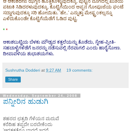
ಆ ಆಕಾಶದೀಪ ಝಗ್ಗನೆ ಹೊತ್ತಿಕೊಳ್ಳುವುದಕ್ಕೂ, ಪುಟ್ಟನ ಮೊಗದಲ್ಲಿ ಖುಶಿಯ
ಪಟಾಕಿ ಸಿಡಿದರಳುವುದಕ್ಕೂ, ಕೊಟ್ಟಿಗೆಯಿಂದ ಅಪ್ಪನ ಗೋಪೂಜೆಯ ಘಂಟೆ
ಸದ್ದಾಗುವುದಕ್ಕೂ ಸರಿ ಹೋಯಿತು. 'ಹೇ..' ಎನ್ನುತ್ತಾ ಮೇಷ್ಟ್ರಂಕಲ್ಲನ್ನೂ
ಎಳೆದುಕೊಂಡೇ ಕೊಟ್ಟಿಗೆಯೆಡೆಗೆ ಓಡಿದ ಪುಟ್ಟ.
*
*
ಆಕಾಶಬುಟ್ಟಿಯ ಬೆಳಕು ಮೌಢ್ಯದ ಕತ್ತಲೆಯನ್ನು ತೊಡೆದು, ಸ್ನೇಹ-ಪ್ರೀತಿ-
ಸಹಬಾಳ್ವೆಗಳೆಡೆಗೆ ಜನರನ್ನು ನಡೆಸುವಲ್ಲಿ ನೆರವಾಗಲಿ ಎಂದು ಹಾರೈಸೋಣ.
ದೀಪಾವಳಿಯ ಶುಭಾಶಯಗಳು.
Sushrutha Dodderi
at
9:27 AM
19 comments:
Share
Wednesday, September 24, 2008
ಪನ್ನೀರಿನ ಹುಡುಗಿ
ಶಹರದ ಛತ್ರದಿ ಗೆಳೆಯನ ಮದುವೆ
ಕರೆದಿಹ ತಪ್ಪದೇ ಬರಬೇಕೆಂದು
'ಆರತಕ್ಷತೆಗೂ ಬಾರದೆ ಇದ್ದರೆ