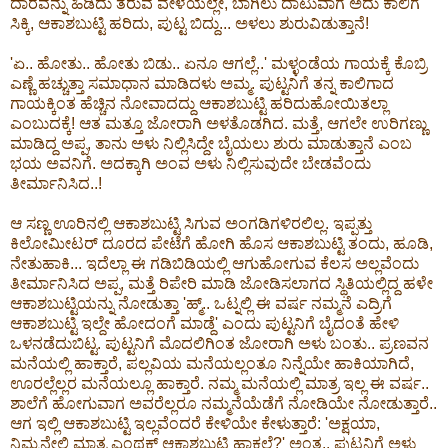
ದಾರವನ್ನು ಹಿಡಿದು ತರುವ ವೇಳೆಯಲ್ಲೇ, ಬಾಗಿಲು ದಾಟುವಾಗ ಅದು ಕಾಲಿಗೆ
ಸಿಕ್ಕಿ, ಆಕಾಶಬುಟ್ಟಿ ಹರಿದು, ಪುಟ್ಟ ಬಿದ್ದು... ಅಳಲು ಶುರುವಿಡುತ್ತಾನೆ!
'ಏ.. ಹೋತು.. ಹೋತು ಬಿಡು.. ಏನೂ ಆಗಲ್ಲೆ..' ಮಳ್ಳಂಡೆಯ ಗಾಯಕ್ಕೆ ಕೊಬ್ರಿ
ಎಣ್ಣೆ ಹಚ್ಚುತ್ತಾ ಸಮಾಧಾನ ಮಾಡಿದಳು ಅಮ್ಮ. ಪುಟ್ಟನಿಗೆ ತನ್ನ ಕಾಲಿಗಾದ
ಗಾಯಕ್ಕಿಂತ ಹೆಚ್ಚಿನ ನೋವಾದದ್ದು ಆಕಾಶಬುಟ್ಟಿ ಹರಿದುಹೋಯಿತಲ್ಲಾ
ಎಂಬುದಕ್ಕೆ! ಆತ ಮತ್ತೂ ಜೋರಾಗಿ ಅಳತೊಡಗಿದ. ಮತ್ತೆ, ಆಗಲೇ ಉರಿಗಣ್ಣು
ಮಾಡಿದ್ದ ಅಪ್ಪ, ತಾನು ಅಳು ನಿಲ್ಲಿಸಿದ್ದೇ ಬೈಯಲು ಶುರು ಮಾಡುತ್ತಾನೆ ಎಂಬ
ಭಯ ಅವನಿಗೆ. ಅದಕ್ಕಾಗಿ ಅಂವ ಅಳು ನಿಲ್ಲಿಸುವುದೇ ಬೇಡವೆಂದು
ತೀರ್ಮಾನಿಸಿದ..!
ಆ ಸಣ್ಣ ಊರಿನಲ್ಲಿ ಆಕಾಶಬುಟ್ಟಿ ಸಿಗುವ ಅಂಗಡಿಗಳಿರಲಿಲ್ಲ. ಇಪ್ಪತ್ತು
ಕಿಲೋಮೀಟರ್ ದೂರದ ಪೇಟೆಗೆ ಹೋಗಿ ಹೊಸ ಆಕಾಶಬುಟ್ಟಿ ತಂದು, ಹೂಡಿ,
ನೇತುಹಾಕಿ... ಇದೆಲ್ಲಾ ಈ ಗಡಿಬಿಡಿಯಲ್ಲಿ ಆಗುಹೋಗುವ ಕೆಲಸ ಅಲ್ಲವೆಂದು
ತೀರ್ಮಾನಿಸಿದ ಅಪ್ಪ, ಮತ್ತೆ ರಿಪೇರಿ ಮಾಡಿ ಜೋಡಿಸಲಾಗದ ಸ್ಥಿತಿಯಲ್ಲಿದ್ದ ಹಳೇ
ಆಕಾಶಬುಟ್ಟಿಯನ್ನು ನೋಡುತ್ತಾ 'ಹ್ಮ್.. ಒಟ್ನಲ್ಲಿ ಈ ವರ್ಷ ನಮ್ಮನೆ ಎದ್ರಿಗೆ
ಆಕಾಶಬುಟ್ಟಿ ಇಲ್ದೇ ಹೋದಂಗೆ ಮಾಡ್ದೆ' ಎಂದು ಪುಟ್ಟನಿಗೆ ಬೈದಂತೆ ಹೇಳಿ
ಒಳನಡೆದುಬಿಟ್ಟ. ಪುಟ್ಟನಿಗೆ ಮೊದಲಿಗಿಂತ ಜೋರಾಗಿ ಅಳು ಬಂತು.. ಪ್ರಣವನ
ಮನೆಯಲ್ಲಿ ಹಾಕ್ತಾರೆ, ಪಲ್ಲವಿಯ ಮನೆಯಲ್ಲಂತೂ ನಿನ್ನೆಯೇ ಹಾಕಿಯಾಗಿದೆ,
ಊರಲ್ಲೆಲ್ಲರ ಮನೆಯಲ್ಲೂ ಹಾಕ್ತಾರೆ. ನಮ್ಮ ಮನೆಯಲ್ಲಿ ಮಾತ್ರ ಇಲ್ಲ ಈ ವರ್ಷ..
ಶಾಲೆಗೆ ಹೋಗುವಾಗ ಅವರೆಲ್ಲರೂ ನಮ್ಮನೆಯೆಡೆಗೆ ನೋಡಿಯೇ ನೋಡುತ್ತಾರೆ..
ಆಗ ಇಲ್ಲಿ ಆಕಾಶಬುಟ್ಟಿ ಇಲ್ಲವೆಂದರೆ ಕೇಳಿಯೇ ಕೇಳುತ್ತಾರೆ: 'ಅಕ್ಷಯಾ,
ನಿಮ್ಮನೇಲಿ ಮಾತ್ರ ಎಂಥಕ್ ಆಕಾಶಬುಟ್ಟಿ ಹಾಕಲ್ಲೆ?' ಅಂತ.. ಪುಟ್ಟನಿಗೆ ಅಳು