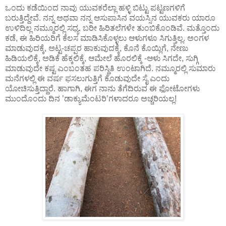
ಒಂದು ಕಡೆಯಿಂದ ನಾವು ಯುವಕರೆಲ್ಲಾ ಹಳ್ಳಿ ಬಿಟ್ಟು ಪಟ್ಟಣಗಳಿಗೆ
ಬರುತ್ತಿದ್ದೇವೆ. ನನ್ನ ಅಥವಾ ನನ್ನ ಆಸುಪಾಸಿನ ವಯಸ್ಸಿನ ಯುವಕರು ಯಾರೂ
ಉಳಿದಿಲ್ಲ ನಮ್ಮೂರಲ್ಲಿ ಸಧ್ಯ. ಬರೀ ಹಿರಿತಲೆಗಳೇ ತುಂಬಿಕೊಂಡಿವೆ. ಮತ್ತೊಂದು
ಕಡೆ, ಈ ಹಿರಿಯರಿಗೆ ಕೆಲಸ ಮಾಡಿಸಿಕೊಳ್ಳಲು ಆಳುಗಳೂ ಸಿಗುತ್ತಿಲ್ಲ. ಅಂಗಳ
ಮಾಡುವುದಕ್ಕೆ, ಅಟ್ಟ-ಚಪ್ಪರ ಹಾಕುವುದಕ್ಕೆ, ಕೊನೆ ಕೊಯ್ಲಿಗೆ, ನೇಣು
ಹಿಡಿಯಲಿಕ್ಕೆ, ಅಡಿಕೆ ಹೆಕ್ಕಲಿಕ್ಕೆ, ಆಮೇಲೆ ಹೊರಲಿಕ್ಕೆ -ಆಳು ಸಿಗದೇ, ಸುಗ್ಗಿ
ಮಾಡುವುದೇ ಕಷ್ಟ ಎಂಬಂತಹ ಪರಿಸ್ಥಿತಿ ಉಂಟಾಗಿದೆ. ನಮ್ಮೂರಲ್ಲಿ ಸುಮಾರು
ಮನೆಗಳಲ್ಲಿ ಈ ವರ್ಷ ಫಸಲುಗುತ್ತಿಗೆ ಕೊಡುವುದೇ ಸೈ ಎಂದು
ಯೋಚಿಸುತ್ತಿದ್ದಾರೆ. ಹಾಗಾಗಿ, ಈಗ ನಾನು ತೆಗೆದಿರುವ ಈ ಫೋಟೋಗಳು
ಮುಂದೊಂದು ದಿನ ’ಡಾಕ್ಯುಮೆಂಟರಿ’ಗಳಾದರೂ ಅಚ್ಚರಿಯಲ್ಲ!