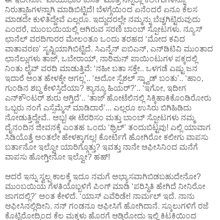
ನಿರುತ್ಸಾಹಿಗಳನ್ನಾಗಿ ಮಾಡಿಬಿಟ್ಟಿದೆ! ಬೆಳಗ್ಗೆಯಿಂದ ಏನೆಂದರೆ ಏನೂ ಕೆಲಸ
ಮಾಡದೇ ಕುಳಿತಿದ್ದೇವೆ ಎಲ್ಲರೂ. ಇದ್ದುದರಲ್ಲೇ ನಮ್ಮನ್ನು ಬೆಚ್ಚಗಿಟ್ಟಿರುವುದು
ಎಂದರೆ, ಮುಂಬಯಿಯಲ್ಲಿ ಆಗಿರುವ ಸರಣಿ ಬಾಂಬ್ ಸ್ಪೋಟಗಳು. ನ್ಯೂಸ್
ಛಾನೆಲ್ ವರದಿಗಾರರ ಮೇಲಂತೂ ಒಂದು ತರಹದ ‘ಮೋದ ಕವಿದ
ವಾತಾವರಣ’ ಸೃಷ್ಟಿಯಾಗಿಬಿಟ್ಟಿದೆ. ಸಿ‌ಎನ್ನೆನ್ ಐಬಿ‌ಎನ್, ಎನ್‌ಡಿಟಿವಿ ಮುಂತಾದ
ಛಾನೆಲ್ಲುಗಳು ತಾಜ್, ಒಬೇರಾಯ್, ನಾರಿಮನ್ ಪಾಯಿಂಟುಗಳ ಪಕ್ಕದಲ್ಲಿ
ನಿಂತು ಲೈವ್ ವರದಿ ಮಾಡುತ್ತಿವೆ: ‘ನಹೀ ಬತಾ ಸಕ್ತೇ.. ಒಳಗಡೆ ಎಷ್ಟು ಜನ
ಇದಾರೆ ಅಂತ ಹೇಳಕ್ಕೇ ಆಗಲ್ಲ’.. ‘ಅದೋ ಸ್ಪೆಶಲ್ ಸ್ಕ್ವಾಡ್ ಬಂತು’.. ‘ಹಾಂ,
ಗುಂಡಿನ ಶಬ್ದ ಕೇಳಿಸ್ತಿದೆಯಾ? ಕ್ಯಾನ್ಯೂ ಹಿಯರ್?’.. ‘ಇಗೋ, ಇದೀಗ
ಎನ್‌ಕೌಂಟರ್ ಶುರು ಆಗ್ತಿದೆ’.. ‘ತಾಜ್ ಹೋಟೆಲಿನಲ್ಲಿ ಸಿಕ್ಕಿಹಾಕಿಕೊಂಡಿರೋರು
ಒಬ್ಬರು ನಂಗೆ ಎಸ್ಸೆಮ್ಮೆಸ್ ಮಾಡಿದಾರೆ’... ಎಲ್ಲರೂ ಉಸಿರು ಬಿಗಿಹಿಡಿದು
ನೋಡುತ್ತಿದ್ದೇವೆ.. ಅಬ್ಬ! ಈ ಟೆರರಿಸಂ ಮತ್ತು ಬಾಂಬ್ ಸ್ಪೋಟಗಳು ನಮ್ಮ
ದೈನಂದಿನ ಜೀವನಕ್ಕೆ ಎಂತಹ ಒಂದು ‘ಥ್ರಿಲ್’ ತಂದುಬಿಟ್ಟವು! ಎಲ್ಲಿ ಯಾವಾಗ
ಸಿಡಿಯೊತ್ತೆ ಅಂತಲೇ ಹೇಳಕ್ಕಾಗಲ್ಲ! ಕೋರ್ಟಿಗೆ ಹೋಗಿರೋ ಕಲೀಗು ವಾಪಸು
ಬರ್ತಾನೋ ಇಲ್ವೋ ಯಾರಿಗ್ಗೊತ್ತು? ಇವತ್ತು ನಾನೇ ಆಫೀಸಿನಿಂದ ಮನೆಗೆ
ವಾಪಸು ಹೋಗ್ತೀನೋ ಇಲ್ವೋ? ಹಹ್!
ಆದರೆ ಇನ್ನು ಸ್ವಲ್ಪ ಕಾಲಕ್ಕೆ ಇದೂ ನಮಗೆ ಅಭ್ಯಾಸವಾಗಿಬಿಡಬಹುದೇನೋ?
ಮುಂಬಯಿಯ ಗೆಳತಿಯೊಬ್ಬಳಿಗೆ ಪಿಂಗ್ ಮಾಡಿ ‘ಪರಿಸ್ಥಿತಿ ಹೇಗಿದೆ ನೀನಿರೋ
ಜಾಗದಲ್ಲಿ?’ ಅಂತ ಕೇಳಿದೆ. ‘ಯಾಸ್ ಎವೆರಿಡೇ! ನಾರ್ಮಲ್ ಇದೆ. ನಾನು
ಆಫೀಸಿನಲ್ಲಿದೀನಿ. ನನ್ ಗಂಡನೂ ಆಫೀಸಿಗೆ ಹೋಗಿದಾನೆ. ಸ್ಕೂಲುಗಳಿಗೆ ರಜೆ
ಕೊಟ್ಟಿರೋದ್ರಿಂದ ಕೆಲ ಮಕ್ಕಳು ಹೊರಗೆ ಆಡ್ತಿರೋದು ಇಲ್ಲಿ ಕಿಟಕಿಯಿಂದ