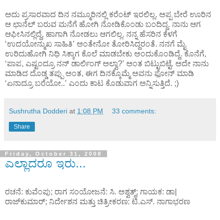
ಅದು ಪ್ರಸಾರವಾದ ದಿನ ನಮ್ಮೂರಿನಲ್ಲಿ ಕರೆಂಟ್ ಇರಲಿಲ್ಲ. ಅಪ್ಪ ಬೇರೆ ಊರಿನ
ಆ ಛಾನೆಲ್ ಬರುವ ಮನೆಗೆ ಹೋಗಿ ನೋಡಿಕೊಂಡು ಬಂದಿದ್ದ. ನಾನು ಆಗ
ಆಫೀಸಿನಲ್ಲಿದ್ದೆ, ಹಾಗಾಗಿ ನೋಡಲು ಆಗಲಿಲ್ಲ. ನನ್ನ ಹೆಸರಿನ ಕೆಳಗೆ
‘ಉದಯೋನ್ಮುಖ ಸಾಹಿತಿ’ ಅಂತೇನೋ ತೋರಿಸಿದ್ದರಂತೆ. ನನಗೆ ಮೈ
ಉರಿದುಹೋಗಿ ನಿಧಿ ಸಿಕ್ಕಾಗ ಕೊಲೆ ಮಾಡಬೇಕು ಅಂದುಕೊಂಡಿದ್ದೆ. ಕೊನೆಗೆ,
‘ಪಾಪ, ಎಷ್ಟಂದ್ರೂ ನನ್ ಡಾರ್ಲಿಂಗ್ ಅಲ್ವಾ?’ ಅಂತ ಬಿಟ್ಟುಬಿಟ್ಟೆ. ಅದೇ ನಾನು
ಮಾಡಿದ ದೊಡ್ಡ ತಪ್ಪು ಅಂತ, ಈಗ ದಿನಕ್ಕೊಮ್ಮೆ ಅವನು ಫೋನ್ ಮಾಡಿ
‘ಏನಾದ್ರೂ ಬರೆಯೋ..’ ಎಂದು ಕಾಟ ಕೊಡುವಾಗ ಅನ್ನಿಸುತ್ತಿದೆ. ;)
Sushrutha Dodderi
at
1:08 PM
33 comments:
Share
Friday, October 31, 2008
ಎಲ್ಲಾದರೂ ಇರು...
ರಚನೆ: ಕುವೆಂಪು; ರಾಗ ಸಂಯೋಜನೆ: ಸಿ. ಅಶ್ವತ್ಥ್; ಗಾಯಕ: ಡಾ|
ರಾಜ್‍ಕುಮಾರ್; ನಿರ್ದೇಶನ ಮತ್ತು ಚಿತ್ರೀಕರಣ: ಟಿ.ಎಸ್. ನಾಗಾಭರಣ