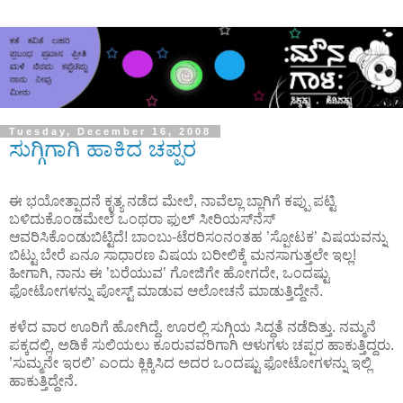
Tuesday, December 16, 2008
ಸುಗ್ಗಿಗಾಗಿ ಹಾಕಿದ ಚಪ್ಪರ
ಈ ಭಯೋತ್ಪಾದನೆ ಕೃತ್ಯ ನಡೆದ ಮೇಲೆ, ನಾವೆಲ್ಲಾ ಬ್ಲಾಗಿಗೆ ಕಪ್ಪು ಪಟ್ಟಿ
ಬಳಿದುಕೊಂಡಮೇಲೆ ಒಂಥರಾ ಫುಲ್ ಸೀರಿಯಸ್‍ನೆಸ್
ಆವರಿಸಿಕೊಂಡುಬಿಟ್ಟಿದೆ! ಬಾಂಬು-ಟೆರರಿಸಂನಂತಹ ’ಸ್ಪೋಟಕ’ ವಿಷಯವನ್ನು
ಬಿಟ್ಟು ಬೇರೆ ಏನೂ ಸಾಧಾರಣ ವಿಷಯ ಬರೀಲಿಕ್ಕೆ ಮನಸಾಗುತ್ತಲೇ ಇಲ್ಲ!
ಹೀಗಾಗಿ, ನಾನು ಈ ’ಬರೆಯುವ’ ಗೋಜಿಗೇ ಹೋಗದೇ, ಒಂದಷ್ಟು
ಫೋಟೋಗಳನ್ನು ಪೋಸ್ಟ್ ಮಾಡುವ ಆಲೋಚನೆ ಮಾಡುತ್ತಿದ್ದೇನೆ.
ಕಳೆದ ವಾರ ಊರಿಗೆ ಹೋಗಿದ್ದೆ. ಊರಲ್ಲಿ ಸುಗ್ಗಿಯ ಸಿದ್ಧತೆ ನಡೆದಿತ್ತು. ನಮ್ಮನೆ
ಪಕ್ಕದಲ್ಲಿ, ಅಡಿಕೆ ಸುಲಿಯಲು ಕೂರುವವರಿಗಾಗಿ ಆಳುಗಳು ಚಪ್ಪರ ಹಾಕುತ್ತಿದ್ದರು.
’ಸುಮ್ಮನೇ ಇರಲಿ’ ಎಂದು ಕ್ಲಿಕ್ಕಿಸಿದ ಅದರ ಒಂದಷ್ಟು ಫೋಟೋಗಳನ್ನು ಇಲ್ಲಿ
ಹಾಕುತ್ತಿದ್ದೇನೆ.