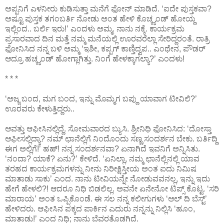
ಅಪ್ಪನಿಗೆ ಎಳನೀರು ಕುಡಿಸುತ್ತಾ ಮನೆಗೆ ಫೋನ್ ಮಾಡಿದೆ. ‘ಐದೇ ಪುಸ್ತಕವಾ?
ಅಷ್ಟೂ ಪುಸ್ತಕ ತಗಂಬರ್ತಿ ನೋಡು ಅಂತ ಹೇಳಿ ಕೊಚ್ಕ್ಯಂಡ್ ಹೋಯ್ದ
ಇಲ್ಲಿಂದ.. ಬರ್ಲಿ ಇರು!’ ಎಂದಳು ಅಮ್ಮ. ನಾನು ನಕ್ಕೆ. ಕಾರ್ಯಕ್ರಮ
ಪ್ರಸಾರವಾದ ದಿನ ಮತ್ತೆ ನಮ್ಮ ಮನೆಯಲ್ಲಿ ಊರವರೆಲ್ಲಾ ಸೇರಿದ್ದರಂತೆ. ರಾತ್ರಿ
ಫೋನಿಸಿದ ನನ್ನ ಬಳಿ ಅಮ್ಮ ‘ಇಶೀ, ಕಪ್ಪಗ್ ಕಾಣ್ತಿದ್ವಪ.. ಎಂಥೇನ, ಪೌಡರ್
ಆದ್ರೂ ಹಚ್ಕ್ಯಂಡ್ ಹೋಗ್ಲಾಗಿತ್ತು. ನಿಂಗೆ ಹೇಳಕ್ಕಾಗಲ್ಯಾ?’ ಎಂದಳು!
* * *
‘ಅಜ್ಜ ಬಂದ, ಮಗ ಬಂದ, ಇನ್ನು ಮೊಮ್ಮಗ ಬಪ್ದು ಯಾವಾಗ ಟೀವಿಲಿ?’
ಊರವರು ಕೇಳುತ್ತಿದ್ದರು..
ಆವತ್ತು ಆಫೀಸಿನಲ್ಲಿದ್ದೆ. ಸೋಮವಾರದ ಬ್ಯುಸಿ. ಶ್ರೀನಿಧಿ ಫೋನಿಸಿದ: ‘ದೋಸ್ತಾ
ಆಫೀಸಲ್ಲಿದ್ಯಾ? ನಮ್ ಛಾನೆಲ್ಲಿಗೆ ನಿಂದೊಂದು ಸಣ್ಣ ಸಂದರ್ಶನ ಬೇಕು. ಬರ್ತಿದ್ದಿ
ಈಗ ಅಲ್ಲಿಗೆ!’ ಹಹ್! ನನ್ನ ಸಂದರ್ಶನವಾ? ಏನಾಗಿದೆ ಇವನಿಗೆ ಅನ್ನಿಸಿತು.
‘ನಂದಾ? ಯಾಕೆ? ಏನು?’ ಕೇಳಿದೆ. ‘ಏನಿಲ್ಲಾ, ನಮ್ಮ ಛಾನೆಲ್ಲಿನಲ್ಲಿ ಯಾವ
ತರಹದ ಕಾರ್ಯಕ್ರಮಗಳನ್ನು ನೀನು ನಿರೀಕ್ಷಿಸ್ತೀಯ ಅಂತ ಐದು ನಿಮಿಷ
ಮಾತಾಡು ಸಾಕು’ ಎಂದ. ನಾನು ಟೀವಿಯನ್ನೇ ನೋಡುವವನಲ್ಲ, ಇನ್ನು ಇದು
ಹೇಗೆ ಹೇಳಲಿ?! ಆದರೂ ನಿಧಿ ಬಿಡಲಿಲ್ಲ. ಅವನೇ ಏನೇನೋ ಟಿಪ್ಸ್ ಕೊಟ್ಟ. ‘ಸರಿ
ಮಾರಾಯ’ ಅಂತ ಒಪ್ಪಿಕೊಂಡೆ. ಈ ಸಲ ನನ್ನ ಕಲೀಗುಗಳು ‘ಆಲ್ ದಿ ಬೆಸ್ಟ್’
ಹೇಳಿದರು. ಆಫೀಸಿನ ಪಕ್ಕದ ಪಾರ್ಕಿನ ಎದುರು ನನ್ನನ್ನು ನಿಲ್ಲಿಸಿ ‘ಹೂಂ,
ಮಾತಾಡು!’ ಎಂದ ನಿಧಿ; ನಾನು ಬೆವರತೊಡಗಿದೆ.