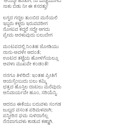
'ಅಯ್ಯೋ ಹುಡುಗಿ, ನಾ ಮೆಚ್ಚಿಯಾಗಿದೆ
ಸಾಕು ಬಿಡು ನೀ ಈ ಕಸರತ್ತು!'
ಲಗ್ನದ ಗದ್ದಲ ತುಂಬಿದ ಮನೆಯಲಿ
ಇಬ್ಬರು ಕಳ್ಳರು ಇರುವವರೀಗ
ನೋಟವ ಕದ್ದರೆ ಸದ್ದೇ ಆಗದು
ಪ್ರೇಮ ಅರಳುವುದು ಬಲುಬೇಗ
ಮಂಟಪದಲ್ಲಿ ನಿಂತಿಹ ಜೋಡಿಯು
ನಾನು-ಅವಳೇ ಆದಂತೆ;
ಊಟದ ತಟ್ಟೆಯ ಹೋಳಿಗೆಯಲ್ಲೂ
ಅವಳಾ ಮುಖವೇ ಕಂಡಂತೆ!
ನನಗೂ ತಿಳಿದಿದೆ: ಇಂತಹ ಪ್ರೀತಿಗೆ
ಆಯಸ್ಸೆಂಬುದು ಬಲು ಕಮ್ಮಿ
ಛತ್ರದ ಹೊಸ್ತಿಲ ದಾಟಲು ಮರೆವುದು
ಅನಿವಾರ್ಯವೇ ಹೂಂ, ಸರಿಯೆನ್ನಿ.
ಆದರೂ ಈಕೆಯು ಬರುವಳು ಸಂಗಡ
ಜುಬ್ಬದ ವಸಂತ ಪರಿಮಳವಾಗಿ;
ಪನ್ನೀರಿನ ಘಮ ಸುಳಿದಾಗೆಲ್ಲ
ನೆನಪಾಗುವಳು ಕಾಡುವ ಕಣ್ಣಾಗಿ.