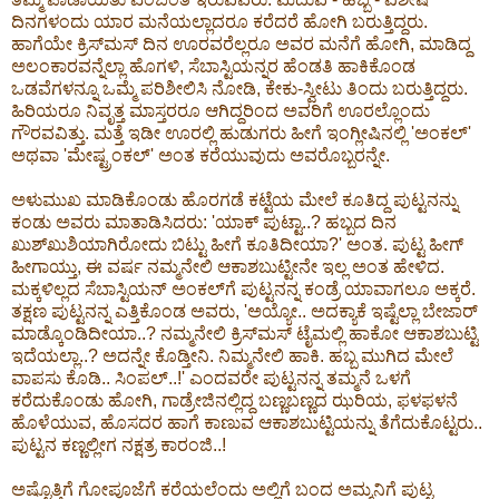
ದಿನಗಳಂದು ಯಾರ ಮನೆಯಲ್ಲಾದರೂ ಕರೆದರೆ ಹೋಗಿ ಬರುತ್ತಿದ್ದರು.
ಹಾಗೆಯೇ ಕ್ರಿಸ್‍ಮಸ್ ದಿನ ಊರವರೆಲ್ಲರೂ ಅವರ ಮನೆಗೆ ಹೋಗಿ, ಮಾಡಿದ್ದ
ಅಲಂಕಾರವನ್ನೆಲ್ಲಾ ಹೊಗಳಿ, ಸೆಬಾಸ್ಟಿಯನ್ನರ ಹೆಂಡತಿ ಹಾಕಿಕೊಂಡ
ಒಡವೆಗಳನ್ನೂ ಒಮ್ಮೆ ಪರಿಶೀಲಿಸಿ ನೋಡಿ, ಕೇಕು-ಸ್ವೀಟು ತಿಂದು ಬರುತ್ತಿದ್ದರು.
ಹಿರಿಯರೂ ನಿವೃತ್ತ ಮಾಸ್ತರರೂ ಆಗಿದ್ದರಿಂದ ಅವರಿಗೆ ಊರಲ್ಲೊಂದು
ಗೌರವವಿತ್ತು. ಮತ್ತೆ ಇಡೀ ಊರಲ್ಲಿ ಹುಡುಗರು ಹೀಗೆ ಇಂಗ್ಲೀಷಿನಲ್ಲಿ 'ಅಂಕಲ್'
ಅಥವಾ 'ಮೇಷ್ಟ್ರಂಕಲ್' ಅಂತ ಕರೆಯುವುದು ಅವರೊಬ್ಬರನ್ನೇ.
ಅಳುಮುಖ ಮಾಡಿಕೊಂಡು ಹೊರಗಡೆ ಕಟ್ಟೆಯ ಮೇಲೆ ಕೂತಿದ್ದ ಪುಟ್ಟನನ್ನು
ಕಂಡು ಅವರು ಮಾತಾಡಿಸಿದರು: 'ಯಾಕ್ ಪುಟ್ಟಾ..? ಹಬ್ಬದ ದಿನ
ಖುಶ್‍ಖುಶಿಯಾಗಿರೋದು ಬಿಟ್ಟು ಹೀಗೆ ಕೂತಿದೀಯಾ?' ಅಂತ. ಪುಟ್ಟ ಹೀಗ್
ಹೀಗಾಯ್ತು, ಈ ವರ್ಷ ನಮ್ಮನೇಲಿ ಆಕಾಶಬುಟ್ಟೀನೇ ಇಲ್ಲ ಅಂತ ಹೇಳಿದ.
ಮಕ್ಕಳಿಲ್ಲದ ಸೆಬಾಸ್ಟಿಯನ್ ಅಂಕಲ್‍ಗೆ ಪುಟ್ಟನನ್ನ ಕಂಡ್ರೆ ಯಾವಾಗಲೂ ಅಕ್ಕರೆ.
ತಕ್ಷಣ ಪುಟ್ಟನನ್ನ ಎತ್ತಿಕೊಂಡ ಅವರು, 'ಅಯ್ಯೋ.. ಅದಕ್ಯಾಕೆ ಇಷ್ಟೆಲ್ಲಾ ಬೇಜಾರ್
ಮಾಡ್ಕೊಂಡಿದೀಯಾ..? ನಮ್ಮನೇಲಿ ಕ್ರಿಸ್‍ಮಸ್ ಟೈಮಲ್ಲಿ ಹಾಕೋ ಆಕಾಶಬುಟ್ಟಿ
ಇದೆಯಲ್ಲಾ..? ಅದನ್ನೇ ಕೊಡ್ತೀನಿ. ನಿಮ್ಮನೇಲಿ ಹಾಕಿ. ಹಬ್ಬ ಮುಗಿದ ಮೇಲೆ
ವಾಪಸು ಕೊಡಿ.. ಸಿಂಪಲ್..!' ಎಂದವರೇ ಪುಟ್ಟನನ್ನ ತಮ್ಮನೆ ಒಳಗೆ
ಕರೆದುಕೊಂಡು ಹೋಗಿ, ಗಾಡ್ರೇಜಿನಲ್ಲಿದ್ದ ಬಣ್ಣಬಣ್ಣದ ಝರಿಯ, ಫಳಫಳನೆ
ಹೊಳೆಯುವ, ಹೊಸದರ ಹಾಗೆ ಕಾಣುವ ಆಕಾಶಬುಟ್ಟಿಯನ್ನು ತೆಗೆದುಕೊಟ್ಟರು..
ಪುಟ್ಟನ ಕಣ್ಣಲ್ಲೀಗ ನಕ್ಷತ್ರ ಕಾರಂಜಿ..!
ಅಷ್ಟೊತ್ತಿಗೆ ಗೋಪೂಜೆಗೆ ಕರೆಯಲೆಂದು ಅಲ್ಲಿಗೆ ಬಂದ ಅಮ್ಮನಿಗೆ ಪುಟ್ಟ