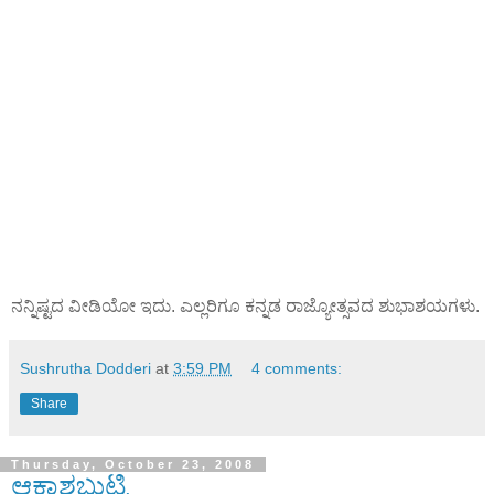
ನನ್ನಿಷ್ಟದ ವೀಡಿಯೋ ಇದು. ಎಲ್ಲರಿಗೂ ಕನ್ನಡ ರಾಜ್ಯೋತ್ಸವದ ಶುಭಾಶಯಗಳು.
Sushrutha Dodderi
at
3:59 PM
4 comments:
Share
Thursday, October 23, 2008
ಆಕಾಶಬುಟ್ಟಿ