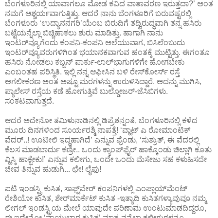
ಬೆಂಗಳೂರಿನಲ್ಲಿ ಯಾವಾಗಲೂ ಮೋಡ ಕವಿದ ವಾತಾವರಣ ಇರುತ್ತದಾ?’ ಅಂತ
ನಮಗೆ ಆಶ್ಚರ್ಯವಾಗುತ್ತಿತ್ತು. ಆದರೆ ನಾನು ಬೆಂಗಳೂರಿಗೆ ಬರುವಷ್ಟರಲ್ಲಿ
ಬೆಂಗಳೂರು ‘ಉದ್ಯಾನನಗರಿ’ಯೆಂಬ ಬಿರುದಿಗೆ ತದ್ವಿರುದ್ಧವಾಗಿ ತನ್ನ ಹಸಿರು
ಬಟ್ಟೆಯನ್ನೆಲ್ಲಾ ಬಿಚ್ಚಿಹಾಕಲು ಶುರು ಮಾಡಿತ್ತು. ಹಾಗಾಗಿ ನಾನು
ಇಂಟರ್‌ವ್ಯೂಗೆಂದು ಕಂಪನಿ-ಕಂಪನಿ ಅಲೆಯುವಾಗ, ಬಿಸಿಲೆಂಬುದು
ಇಂಟರ್‌ವ್ಯೂವರುಗಳಿಗಿಂತ ಭಯಾನಕವಾಗುವ ಹಂತಕ್ಕೆ ಮುಟ್ಟಿತ್ತು. ಈಗಂತೂ
ಹಸಿರು ನೋಡಲು ಕಬ್ಬನ್ ಪಾರ್ಕು-ಲಾಲ್‌ಭಾಗುಗಳಿಗೇ ಹೋಗಬೇಕು
ಎಂಬಂತಹ ಪರಿಸ್ಥಿತಿ. ಇಲ್ಲಿ ನನ್ನ ಆಫೀಸಿನ ಬಳಿ ರೇಸ್‌ಕೋರ್ಸ್ ರಸ್ತೆ
ಅಗಲೀಕರಣ ಅಂತ ಅಷ್ಟೂ ಮರಗಳನ್ನು ಉರುಳಿಸಿದ್ದಾರೆ. ಅದನ್ನು ಮುಗಿಸಿ,
ಪ್ಯಾಲೇಸ್ ರಸ್ತೆಯ ಕಡೆ ಹೋಗುತ್ತಿವೆ ಬುಲ್ಡೋಜರ್-ಜೆಸಿಬಿಗಳು.
ಸಂಕಟವಾಗುತ್ತದೆ.
ಆದರೆ ಅದೇನೋ ತಮಿಳುನಾಡಿನಲ್ಲಿ ಡಿಪ್ರೆಶನ್ನಂತೆ, ಬೆಂಗಳೂರಿನಲ್ಲಿ ಕಳೆದ
ಮೂರು ದಿನಗಳಿಂದ ಸೂರ್ಯರಶ್ಮಿ ನಾಪತ್ತೆ! ‘ವ್ಹಾಟ್ ಎ ರೋಮಾಂಟಿಕ್
ವೆದರ್..! ಊಟೀಲಿ ಇದ್ದಹಾಗಿದೆ’ ಎನ್ನುವ ಫ್ರೆಂಡು, ‘ಸುಶ್ರುತ್, ಈ ವೆದರಲ್ಲಿ
ಕೆಲಸ ಮಾಡಬಾರ್ದು ಕಣ್ರೀ.. ಒಂದು ಕ್ಯಾಂಪ್‌ಫೈರ್ ಹಾಕ್ಕೊಂಡು ಚಿಲ್ಲಾಗಿ ಕೂತು
ವ್ಹಿಸ್ಕಿ ಹಾಕ್ಬೇಕು!’ ಎನ್ನುವ ಕಲೀಗು, ಒಂದೇ ಒಂದು ಮೆಸೇಜು ಸಹ ಕಳುಹಿಸದೇ
ಜೀವ ತಿನ್ನುವ ಹುಡುಗಿ... ಛೇ! ಲೈಫು!
ಐಟಿ ಇಂಡಸ್ಟ್ರಿ ಕುಸಿತ, ಸಾಫ್ಟ್‌ವೇರ್ ಕಂಪನಿಗಳಲ್ಲಿ ಎಂಪ್ಲಾಯ್‌ಮೆಂಟ್
ರೇಶಿಯೋ ಕುಸಿತ, ಶೇರ್‌ಮಾರ್ಕೆಟ್ ಕುಸಿತ -ಇತ್ಯಾದಿ ಕುಸಿತಗಳ್ಯಾವುವೂ ನಮ್ಮ
ಲೀಗಲ್ ಇಂಡಸ್ಟ್ರಿಯ ಮೇಲೆ ಯಾವುದೇ ಪರಿಣಾಮ ಉಂಟುಮಾಡದಿದ್ದರೂ,
ಈ ಇದೇನೋ ‘ವಾಯುಭಾರ ಕುಸಿತ’ ಮಾತ್ರ ನನ್ನೆಲ್ಲಾ ಕಲೀಗುಗಳನ್ನೂ