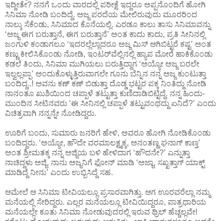
ಇದ್ದೀತೇ? ನನಗೆ ಒಂದು ವಾರದಲ್ಲಿ ಪರೀಕ್ಷೆ ಇದ್ದರೂ ಅಪ್ಪನೊಂದಿಗೆ ಹೋಗಿ
ಸಿನಿಮಾ ನೋಡಿ ಬಂದಿದ್ದೆ. ಅಜ್ಜ ಪರದೆಯ ಮೇಲಿರುವುದು ಮೂರರಿಂದ
ನಾಲ್ಕು ಸೆಕೆಂಡು, ಸಿನಿಮಾದ ಕೊನೆಯಲ್ಲಿ. ಎರಡೂ ಕಾಲು ತಾಸು ಸಿನಿಮಾವನ್ನು
‘ಅಜ್ಜ ಈಗ ಬರುತ್ತಾನೆ, ಈಗ ಬರುತ್ತಾನೆ’ ಅಂತ ಕಾದು ಕಾದು, ಪ್ರತಿ ಸೀನಿನಲ್ಲಿ
ಜಂಗುಳಿ ಕಂಡಾಗಲೂ ‘ಇದರಲ್ಲೆಲ್ಲಾದರೂ ಅಜ್ಜ ಮಿಸ್ ಆಗಿಬಿಟ್ಟರೆ ಕಷ್ಟ’ ಅಂತ
ಕಣ್ಣು ಕೀಲಿಸಿಕೊಂಡು ನೋಡಿ, ಇಂಟರ್‌ವೆಲ್ಲಿನಲ್ಲಿ ಹ್ಯಾಪ ಮೋರೆ ಹಾಕಿಕೊಂಡು
ಕಡಲೆ ತಿಂದು, ಸಿನಿಮಾ ಮುಗಿಯಲು ಬರುತ್ತಿದ್ದಾಗ ‘ಅಯ್ಯೋ ಅಜ್ಜ ಬರಲೇ
ಇಲ್ವಲ್ಲಪ್ಪಾ’ ಅಂದುಕೊಳ್ಳುತ್ತಿರುವಾಗಲೇ ಗೂನು ಬೆನ್ನಿನ ನನ್ನ ಅಜ್ಜ ಕುಂಟುತ್ತಾ
ಬಂದಿದ್ದ..! ಅವನು ಕಣ್ ಕಣ್ ಬಿಡುತ್ತಾ ದೊಡ್ಡ ಭಟ್ಟರ ಪಕ್ಕ ನಿಂತಿದ್ದು ನೋಡಿ
ನಾನಂತೂ ಖುಶಿಯಿಂದ ಚಪ್ಪಾಳೆ ತಟ್ಟುತ್ತಾ ಕುಣಿದಾಡಿಬಿಟ್ಟಿದ್ದೆ. ನನ್ನ ಹಿಂದು-
ಮುಂದಿನ ಸೀಟಿನವರು ‘ಈ ಸೀನಿನಲ್ಲಿ ಚಪ್ಪಾಳೆ ತಟ್ಟುವಂಥದ್ದು ಏನಿದೆ?’ ಎಂದು
ವಿಚಿತ್ರವಾಗಿ ನನ್ನನ್ನೇ ನೋಡಿದ್ದರು.
ಊರಿಗೆ ಬಂದು, ಸುಮಾರು ಜನರಿಗೆ ಹೇಳಿ, ಅವರೂ ಹೋಗಿ ನೋಡಿಕೊಂಡು
ಬಂದಿದ್ದರು. ‘ಅಯ್ಯೋ, ಹೌದೇ ವರಮಾಲಕ್ಷ್ಮಕ್ಕ, ಅನಂತಣ್ಣ ಘನಾಗ್ ಕಾಣ್ತ’
ಅಂತ ಶ್ರೀಮತಕ್ಕ ನನ್ನ ಅಜ್ಜಿಯ ಬಳಿ ಹೇಳಿದಾಗ ‘ಹೌದನೇ?’ ಎನ್ನುತ್ತಾ
ನಾಚಿದ್ದಳು ಅಜ್ಜಿ. ನಾನು ಅಜ್ಜನಿಗೆ ಫೋನ್ ಮಾಡಿ ‘ಅಜ್ಜಾ, ಸಖ್ಖತ್ತಾಗ್ ಯಾಕ್ಟ್
ಮಾಡಿದ್ದೆ ನೀನು’ ಎಂದು ಉಬ್ಬಿಸಿದ್ದೆ ಸಹ.
ಆಮೇಲೆ ಆ ಸಿನಿಮಾ ಟೀವಿಯಲ್ಲೂ ಪ್ರಸಾರವಾಗಿತ್ತು. ಆಗ ಊರವರೆಲ್ಲಾ ನಮ್ಮ
ಮನೆಯಲ್ಲಿ ಸೇರಿದ್ದರು. ಎಲ್ಲರ ಮನೆಯಲ್ಲೂ ಟೀವಿಯಿದ್ದರೂ, ಪಾತ್ರಧಾರಿಯ
ಮನೆಯಲ್ಲೇ ಕೂತು ಸಿನಿಮಾ ನೋಡುವುದರಲ್ಲಿ ಇರುವ ಥ್ರಿಲ್ ಹೆಚ್ಚಲ್ಲವೇ!