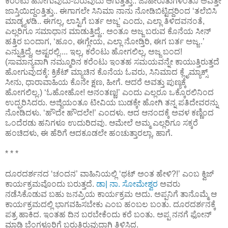
ಕರೆಂಟು ಹೋಗುವುದು-ಬರುವುದು ಆಗುತ್ತಿತ್ತು.. ಜಾಹೀರಾತುಗಳಂತೂ ಅವತ್ತೇ
ಜಾಸ್ತಿಯಿದ್ದಂತ್ತಿತ್ತು.. ಈಗಾಗಲೇ ಸಿನಿಮಾ ನಾನು ನೋಡಿಬಿಟ್ಟಿದ್ದರಿಂದ ‘ತಲೆಬಿಸಿ
ಮಾಡ್ಕ್ಯಳಡಿ.. ಈಗಲ್ಲ, ಲಾಸ್ಟಿಗೆ ಬರ್ತ ಅಜ್ಜ’ ಎಂದು, ಎಲ್ಲಾ ತಿಳಿದವನಂತೆ,
ಎಲ್ಲರಿಗೂ ಸಮಾಧಾನ ಮಾಡುತ್ತಿದ್ದೆ.. ಅಂತೂ ಅಜ್ಜ ಬರುವ ಕೊನೆಯ ಸೀನ್
ಹತ್ತಿರ ಬಂದಾಗ, ‘ಹೂಂ, ಈಗ್ಲೇಯ, ಎಲ್ಲಾ ನೋಡ್ತಿರಿ, ಈಗ ಬರ್ತ ಅಜ್ಜ..’
ಎನ್ನುತ್ತಿದ್ದೆ, ಅಷ್ಟರಲ್ಲಿ.... ಇಲ್ಲ, ಕರೆಂಟು ಹೋಗಲಿಲ್ಲ, ಅಜ್ಜ ಬಂದ!
(ಸಾಮಾನ್ಯವಾಗಿ ನಮ್ಮೂರಿನ ಕರೆಂಟು ಇಂತಹ ಸಮಯವನ್ನೇ ಕಾಯುತ್ತಿರುತ್ತದೆ
ಹೋಗುವುದಕ್ಕೆ: ಕ್ರಿಕೆಟ್ ಮ್ಯಾಚಿನ ಕೊನೆಯ ಓವರು, ಸಿನಿಮಾದ ಕ್ಲೈಮ್ಯಾಕ್ಸ್
ಸೀನು, ಧಾರಾವಾಹಿಯ ಕೊನೇ ಕ್ಷಣ, ಹೀಗೆ. ಆದರೆ ಅವತ್ತು ಪುಣ್ಯಕ್ಕೆ
ಹೋಗಲಿಲ್ಲ.) ‘ಓಹೋಹೋ! ಅನಂತಣ್ಣ!’ ಎಂದು ಎಲ್ಲರೂ ಒಕ್ಕೊರಲಿನಿಂದ
ಉದ್ಘರಿಸಿದರು. ಅಜ್ಜಿಯಂತೂ ಟೀವಿಯ ಬುಡಕ್ಕೇ ಹೋಗಿ ತನ್ನ ಪತಿದೇವರನ್ನು
ನೋಡಿದಳು. ‘ಹೌದೇ ಹೌದಲೇ!’ ಎಂದಳು. ಆದ ಆನಂದಕ್ಕೆ ಅವಳ ಕಣ್ಣಿಂದ
ಒಂದೆರಡು ಹನಿಗಳೂ ಉದುರಿದವು. ಆಮೇಲೆ ಅಮ್ಮ ಎಲ್ಲರಿಗೂ ಸಕ್ಕರೆ
ಹಂಚಿದಳು, ಈ ಹೆರಿಗೆ ಆದಕೂಡಲೇ ಹಂಚುತ್ತಾರಲ್ಲಾ, ಹಾಗೆ.
* * *
ದೂರದರ್ಶನದ ‘ಚಂದನ’ ವಾಹಿನಿಯಲ್ಲಿ ‘ಥಟ್ ಅಂತ ಹೇಳಿ?!’ ಎಂಬ ಕ್ವಿಜ್
ಕಾರ್ಯಕ್ರಮವೊಂದು ಬರುತ್ತದೆ.
ಡಾ| ನಾ. ಸೋಮೇಶ್ವರ
ಅವರು
ನಡೆಸಿಕೊಡುವ ಬಹು ಜನಪ್ರಿಯ ಕಾರ್ಯಕ್ರಮ ಅದು. ಅಪ್ಪನಿಗೆ ತಾನೊಮ್ಮೆ ಆ
ಕಾರ್ಯಕ್ರಮದಲ್ಲಿ ಭಾಗವಹಿಸಬೇಕು ಎಂಬ ಹಂಬಲ ಬಂತು. ದೂರದರ್ಶನಕ್ಕೆ
ಪತ್ರ ಹಾಕಿದ. ಇಂತಹ ದಿನ ಬರಬೇಕೆಂದು ಕರೆ ಬಂತು. ಅಪ್ಪ ನನಗೆ ಫೋನ್
ಮಾಡಿ ಬೆಂಗಳೂರಿಗೆ ಬರುತ್ತಿರುವುದಾಗಿ ತಿಳಿಸಿದ.