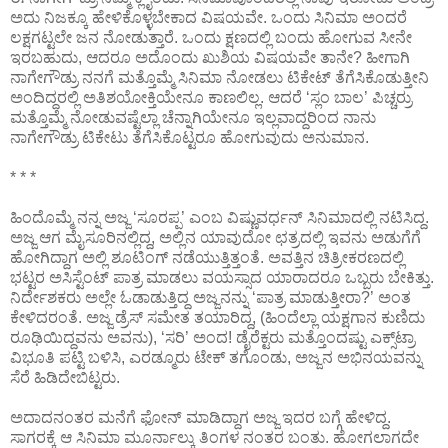
ಅದು ನಿಜಕ್ಕೂ ಹೇಳಿಕೊಳ್ಳಬೇಕಾದ ವಿಷಯವೇ. ಒಂದು ಸಿನಿಮಾ ಅಂದರೆ
ಲಕ್ಷಗಟ್ಟಲೇ ಜನ ನೋಡುತ್ತಾರೆ. ಒಂದು ಕ್ಷಣದಲ್ಲಿ ಬಂದು ಹೋಗುವ ಸೀನೇ
ಇರಬಹುದು, ಆದರೂ ಅದೊಂದು ಖುಶಿಯ ವಿಷಯವೇ ತಾನೇ? ಹೀಗಾಗಿ
ನಾಗೇಗೌಡ್ರು ನನಗೆ ಮತ್ತೊಮ್ಮೆ ಸಿನಿಮಾ ನೋಡಲು ಟಿಕೇಟ್ ತೆಗೆಸಿಕೊಡುತ್ತೀನಿ
ಅಂದಿದ್ದರಲ್ಲಿ ಅತಿಶಯೋಕ್ತಿಯೇನೂ ಕಾಣಲಿಲ್ಲ. ಆದರೆ ‘ಸ್ಲಂ ಬಾಲ’ ಪಿಚ್ಚರ್ರು
ಮತ್ತೊಮ್ಮೆ ನೋಡುವಷ್ಟೆಲ್ಲಾ ಚೆನ್ನಾಗಿಯೇನೂ ಇಲ್ಲವಾದ್ದರಿಂದ ನಾನು
ನಾಗೇಗೌಡ್ರು ಟಿಕೇಟು ತೆಗೆಸಿಕೊಟ್ಟರೂ ಹೋಗುವುದು ಅನುಮಾನ.
* * *
ಹಿಂದೊಮ್ಮೆ ನನ್ನ ಅಜ್ಜ ‘ಸೂರಪ್ಪ’ ಎಂಬ ವಿಷ್ಣುವರ್ಧನ್ ಸಿನಿಮಾದಲ್ಲಿ ನಟಿಸಿದ್ದ.
ಅಜ್ಜ ಆಗ ಮೈಸೂರಿನಲ್ಲಿದ್ದ, ಅಲ್ಲಿನ ಯಾವುದೋ ಛತ್ರದಲ್ಲಿ ಇವನು ಅಡುಗೆಗೆ
ಹೋಗಿದ್ದಾಗ ಅಲ್ಲಿ ಶೂಟಿಂಗ್ ನಡೆಯುತ್ತಿತ್ತಂತೆ. ಅವತ್ತಿನ ಚಿತ್ರೀಕರಣದಲ್ಲಿ
ಭಟ್ಟರ ಅಸಿಸ್ಟೆಂಟ್ ಪಾತ್ರ ಮಾಡಲು ವಯಸ್ಸಾದ ಯಾರಾದರೂ ಒಬ್ಬರು ಬೇಕಿತ್ತು.
ನಿರ್ದೇಶಕರು ಅಲ್ಲೇ ಓಡಾಡುತ್ತಿದ್ದ ಅಜ್ಜನನ್ನು ‘ಪಾತ್ರ ಮಾಡುತ್ತೀರಾ?’ ಅಂತ
ಕೇಳಿದರಂತೆ. ಅಜ್ಜ ಡ್ರೆಸ್ ಸಮೇತ ತಯಾರಿದ್ದ, (ಹಿಂದೆಲ್ಲಾ ಯಕ್ಷಗಾನ ಕುಣಿದು
ರೂಢಿಯಿದ್ದವನು ಅವನು), ‘ಸರಿ’ ಅಂದ! ಡೈರೆಕ್ಟರು ಮತ್ತೊಂದಷ್ಟು ಎಕ್ಸ್‌ಟ್ರಾ
ವಿಭೂತಿ ಪಟ್ಟಿ ಬಳಿಸಿ, ಎರಡ್ಮೂರು ಟೇಕ್ ತಗೊಂಡು, ಅಜ್ಜನ ಅಭಿನಯವನ್ನು
ಸೆರೆ ಹಿಡಿದೇಬಿಟ್ಟರು.
ಅದಾದನಂತರ ಮನೆಗೆ ಫೋನ್ ಮಾಡಿದ್ದಾಗ ಅಜ್ಜ ಇದರ ಬಗ್ಗೆ ಹೇಳಿದ್ದ.
ಸಾಗರಕ್ಕೆ ಆ ಸಿನಿಮಾ ಮೂರ್ನಾಲ್ಕು ತಿಂಗಳ ನಂತರ ಬಂತು. ಹೋಗಲಾಗದೇ