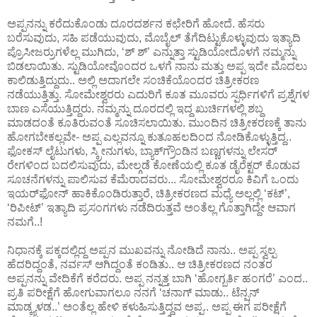
ಅಪ್ಪನನ್ನು ಕರೆದುಕೊಂಡು ದೂರದರ್ಶನ ಕಛೇರಿಗೆ ಹೋದೆ. ಹೆಸರು
ಬರೆಸುವುದು, ಸಹಿ ಪಡೆಯುವುದು, ಮೊಬೈಲ್ ತೆಗೆದಿಟ್ಟುಕೊಳ್ಳುವುದು ಇತ್ಯಾದಿ
ಪ್ರೊಸೀಜರ್ರುಗಳೆಲ್ಲ ಮುಗಿದು, ‘ಶ್ ಶ್’ ಎನ್ನುತ್ತಾ ಸ್ಟುಡಿಯೋದೊಳಗೆ ನಮ್ಮನ್ನು
ಬಿಡಲಾಯಿತು. ಸ್ಟುಡಿಯೋವೊಂದರ ಒಳಗೆ ನಾನು ಮತ್ತು ಅಪ್ಪ ಇದೇ ಮೊದಲು
ಕಾಲಿಡುತ್ತಿದ್ದುದು.. ಅಲ್ಲಿ ಅದಾಗಲೇ ಸಂಚಿಕೆಯೊಂದರ ಚಿತ್ರೀಕರಣ
ನಡೆಯುತ್ತಿತ್ತು. ಸೋಮೇಶ್ವರರು ಎದುರಿಗೆ ಕೂತ ಮೂವರು ಸ್ಪರ್ಧಿಗಳಿಗೆ ಪ್ರಶ್ನೆಗಳ
ಬಾಣ ಎಸೆಯುತ್ತಿದ್ದರು. ನಮ್ಮನ್ನು ದೂರದಲ್ಲಿ ಇದ್ದ ಖುರ್ಚಿಗಳಲ್ಲಿ ಶಬ್ದ
ಮಾಡದಂತೆ ಕೂತಿರುವಂತೆ ಸೂಚಿಸಲಾಯಿತು. ಮುಂದಿನ ಚಿತ್ರೀಕರಣಕ್ಕೆ ತಾನು
ಹೋಗಬೇಕಲ್ಲವೇ- ಅಪ್ಪ ಎಲ್ಲವನ್ನೂ ಕುತೂಹಲದಿಂದ ನೋಡಿಕೊಳ್ಳುತ್ತಿದ್ದ..
ಫೋಕಸ್ ಲೈಟುಗಳು, ಸ್ಕ್ರೀನುಗಳು, ಬ್ಯಾಕ್‌ಗ್ರೌಂಡಿನ ಬಣ್ಣಗಳನ್ನು ಲೇಸರ್
ರೇಗಳಿಂದ ಬದಲಿಸುವುದು, ಮೇಲ್ಗಡೆ ಕೋಣೆಯಲ್ಲಿ ಕೂತ ಡೈರೆಕ್ಟರ್ ಕೊಡುವ
ಸೂಚನೆಗಳನ್ನು ಪಾಲಿಸುವ ಕೆಮೆರಾದವರು... ಸೋಮೇಶ್ವರರೂ ಕಿವಿಗೆ ಒಂದು
ಇಯರ್‌ಫೋನ್ ಹಾಕಿಕೊಂಡಿರುತ್ತಾರೆ, ಚಿತ್ರೀಕರಣದ ಮಧ್ಯೆ ಅಲ್ಲಲ್ಲಿ ‘ಕಟ್’,
‘ರಿಪೀಟ್’ ಇತ್ಯಾದಿ ಪ್ರಸಂಗಗಳು ನಡೆದಿರುತ್ತವೆ ಅಂತೆಲ್ಲ ಗೊತ್ತಾಗಿದ್ದೇ ಆವಾಗ
ನಮಗೆ..!
ನಿಧಾನಕ್ಕೆ ಪಕ್ಕದಲ್ಲಿದ್ದ ಅಪ್ಪನ ಮುಖವನ್ನು ನೋಡಿದೆ ನಾನು.. ಅಪ್ಪ ಸ್ವಲ್ಪ
ಹೆದರಿದ್ದಂತೆ, ನರ್ವಸ್ ಆಗಿದ್ದಂತೆ ಕಂಡಿತು.. ಆ ಚಿತ್ರೀಕರಣದ ನಂತರ
ಅಪ್ಪನನ್ನು ವೇದಿಕೆಗೆ ಕರೆದರು. ಅಪ್ಪ ನನ್ನತ್ತ ಬಾಗಿ ‘ಹೋಗ್ಬರ್ತಿ ಹಂಗರೆ’ ಎಂದ..
ಪ್ರತಿ ಪರೀಕ್ಷೆಗೆ ಹೋಗುವಾಗಲೂ ನನಗೆ ‘ಚನಾಗ್ ಮಾಡು.. ಟೆನ್ಷನ್
ಮಾಡ್ಕ್ಯಳಡ..’ ಅಂತೆಲ್ಲ ಹೇಳಿ ಕಳುಹಿಸುತ್ತಿದ್ದವ ಅಪ್ಪ.. ಅಪ್ಪ ಈಗ ಪರೀಕ್ಷೆಗೆ