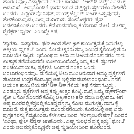
ಹೊರಟ ಪುಟ್ಟ ವಿದ್ಯಾರ್ಥಿಯಂತೆಯೇ ಕಾಣಿಸಿದ.. ‘ಆಲ್ ದಿ ಬೆಸ್ಟ್!’ ಎಂದು ಕೈ
ಅದುಮಿದೆ.. ಅಪ್ಪನೊಂದಿಗೆ ಭಾಗವಹಿಸುವ ಮತ್ತಿಬ್ಬರು ಸ್ಪರ್ಧಿಗಳೂ ವೇದಿಕೆಗೆ
ಬಂದರು.. ಸಿಟ್ಟಿಂಗ್ ಪೊಸಿಷನ್, ವಾಯ್ಸ್ ಟೆಸ್ಟಿಂಗ್, ಬಜರ್ ಒತ್ತುವುದನ್ನು
ಹೇಳಿಕೊಡುವುದು, ಎಲ್ಲಾ ಮುಗಿಯಿತು. ಸೋಮೇಶ್ವರರು ಡ್ರೆಸ್
ಬದಲಿಸಿಕೊಂಡು ಬಂದರು. ಕೆಮೆರಾದವರೆಲ್ಲಾ ತಯಾರಾದ ಮೇಲೆ, ಮೇಲಿದ್ದ
ಡೈರೆಕ್ಟರ್ ‘ಸ್ಟಾರ್ಟ್’ ಎಂದಿದ್ದೇ ತಡ,
‘ಸ್ವಾಗತಾ.. ಸುಸ್ವಾಗತಾ.. ಥಟ್ ಅಂತ ಹೇಳಿ ಕ್ವಿಜ್ ಕಾರ್ಯಕ್ರಮಕ್ಕೆ ನಿಮಗೆಲ್ಲಾ
ಆತ್ಮೀಯ ಸ್ವಾಗತ..!’ ಎಂದು ಸೋಮೇಶ್ವರರು ತಮ್ಮ ಎಂದಿನ ಶೈಲಿಯಲ್ಲಿ ಶುರು
ಮಾಡಿಯೇ ಬಿಟ್ಟರು! ಇದೊಂಥರಾ ತೀರಾ ನಾಟಕೀಯವೆನಿಸಿತಾದರೂ ನಾನು
ಉತ್ಸಾಹ ತಡೆಯಲಾರದೇ ಖುರ್ಚಿಯಿಂದೊಮ್ಮೆ ಎದ್ದು ಕೂತೆ! ಸ್ಪರ್ಧಿಗಳ
ಪರಿಚಯವಾಯಿತು, ಪ್ರಶ್ನೆಗಳು ಒಂದಾದ ನಂತರ ಒಂದು
ಬರಲಾರಂಭಿಸಿದವು.. ಮನೆಯಲ್ಲಿ ಟೀವಿ ಮುಂದಿರುವಾಗ ಅಷ್ಟೂ ಪ್ರಶ್ನೆಗಳಿಗೆ
ಸರಿಯಾದ ಉತ್ತರ ಕೊಡುತ್ತಿದ್ದ ಅಪ್ಪ ಇಲ್ಲಿ ತಡವರಿಸಲಾರಂಭಿಸಿದ.. ನನಗೆ
ಜಯಂತ ಕಾಯ್ಕಿಣಿಯವರ ‘ಟಿಕ್ ಟಿಕ್ ಗೆಳೆಯ’ ಕಥೆ ನೆನಪಾಗುತ್ತಿತ್ತು..
ಎರಡ್ಮೂರು ಪ್ರಶ್ನೆಗಳಿಗೆ ಅಪ್ಪ ತಪ್ಪು ಉತ್ತರ ಕೊಟ್ಟ. ಮಧ್ಯೆ ಒಮ್ಮೆ ಬ್ಯಾಕ್‌ಗ್ರೌಂಡ್
ಲೈಟ್ ಏನೋ ತೊಂದರೆ ಕೊಟ್ಟು ಚಿತ್ರೀಕರಣ ಕಟ್ ಮಾಡಿ ನಿಲ್ಲಿಸಿದರು. ಆಗ
ಅಪ್ಪ ದೂರದಲ್ಲಿ ಕತ್ತಲಲ್ಲಿ ಕೂತಿದ್ದ ನನ್ನನ್ನು ನೋಡಿ ಮುಗುಳ್ನಕ್ಕ. ನಾನು ಕೈ
ಮಾಡಿದೆ. ಮತ್ತೆ ಕಾರ್ಯಕ್ರಮ ಮುಂದುವರೆಯಿತು. ಕೊನೆಯಲ್ಲಿ ಅಪ್ಪ ಐದು
ಪುಸ್ತಕಗಳನ್ನು ಗೆದ್ದುಕೊಂಡು ಕೆಳಗಿಳಿದು ಬಂದ. ‘ಕಂಗ್ರಾಜುಲೇಷನ್ಸ್!’ ಎಂದರೆ,
‘ಎಂಥಾ, ಫುಲ್ ಟೆನ್ಷನ್ ಆಗಿಹೋತು.. ಎಷ್ಟ್ ಸುಲಭದ ಪ್ರಶ್ನೆ ಇತ್ತು.. ಥೋ..!’
ಎಂದು ಅಲವತ್ತುಕೊಳ್ಳುತ್ತಲೇ ಅಪ್ಪ ಸ್ಟುಡಿಯೋದಿಂದ ಹೊರಬಂದ.