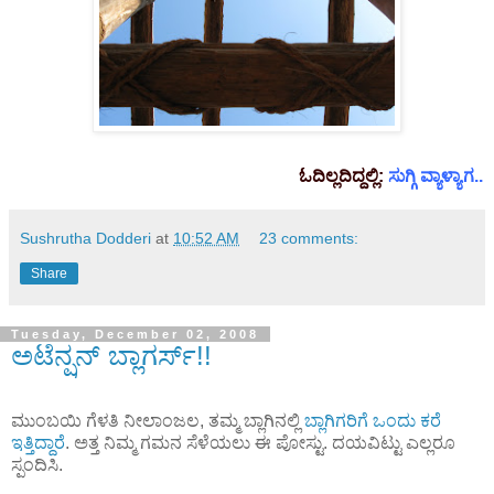
ಓದಿಲ್ಲದಿದ್ದಲ್ಲಿ:
ಸುಗ್ಗಿ ವ್ಯಾಳ್ಯಾಗ..
Sushrutha Dodderi
at
10:52 AM
23 comments:
Share
Tuesday, December 02, 2008
ಅಟೆನ್ಷನ್ ಬ್ಲಾಗರ್ಸ್!!
ಮುಂಬಯಿ ಗೆಳತಿ ನೀಲಾಂಜಲ, ತಮ್ಮ ಬ್ಲಾಗಿನಲ್ಲಿ
ಬ್ಲಾಗಿಗರಿಗೆ ಒಂದು ಕರೆ
ಇತ್ತಿದ್ದಾರೆ
. ಅತ್ತ ನಿಮ್ಮ ಗಮನ ಸೆಳೆಯಲು ಈ ಪೋಸ್ಟು. ದಯವಿಟ್ಟು ಎಲ್ಲರೂ
ಸ್ಪಂದಿಸಿ.