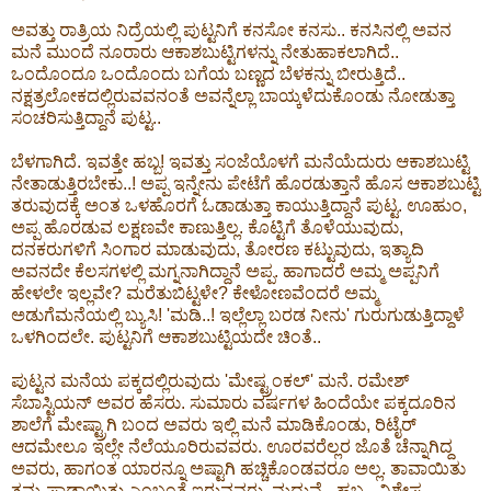
ಅವತ್ತು ರಾತ್ರಿಯ ನಿದ್ರೆಯಲ್ಲಿ ಪುಟ್ಟನಿಗೆ ಕನಸೋ ಕನಸು.. ಕನಸಿನಲ್ಲಿ ಅವನ
ಮನೆ ಮುಂದೆ ನೂರಾರು ಆಕಾಶಬುಟ್ಟಿಗಳನ್ನು ನೇತುಹಾಕಲಾಗಿದೆ..
ಒಂದೊಂದೂ ಒಂದೊಂದು ಬಗೆಯ ಬಣ್ಣದ ಬೆಳಕನ್ನು ಬೀರುತ್ತಿದೆ..
ನಕ್ಷತ್ರಲೋಕದಲ್ಲಿರುವವನಂತೆ ಅವನ್ನೆಲ್ಲಾ ಬಾಯ್ಕಳೆದುಕೊಂಡು ನೋಡುತ್ತಾ
ಸಂಚರಿಸುತ್ತಿದ್ದಾನೆ ಪುಟ್ಟ..
ಬೆಳಗಾಗಿದೆ. ಇವತ್ತೇ ಹಬ್ಬ! ಇವತ್ತು ಸಂಜೆಯೊಳಗೆ ಮನೆಯೆದುರು ಆಕಾಶಬುಟ್ಟಿ
ನೇತಾಡುತ್ತಿರಬೇಕು..! ಅಪ್ಪ ಇನ್ನೇನು ಪೇಟೆಗೆ ಹೊರಡುತ್ತಾನೆ ಹೊಸ ಆಕಾಶಬುಟ್ಟಿ
ತರುವುದಕ್ಕೆ ಅಂತ ಒಳಹೊರಗೆ ಓಡಾಡುತ್ತಾ ಕಾಯುತ್ತಿದ್ದಾನೆ ಪುಟ್ಟ. ಊಹುಂ,
ಅಪ್ಪ ಹೊರಡುವ ಲಕ್ಷಣವೇ ಕಾಣುತ್ತಿಲ್ಲ. ಕೊಟ್ಟಿಗೆ ತೊಳೆಯುವುದು,
ದನಕರುಗಳಿಗೆ ಸಿಂಗಾರ ಮಾಡುವುದು, ತೋರಣ ಕಟ್ಟುವುದು, ಇತ್ಯಾದಿ
ಅವನದೇ ಕೆಲಸಗಳಲ್ಲಿ ಮಗ್ನನಾಗಿದ್ದಾನೆ ಅಪ್ಪ. ಹಾಗಾದರೆ ಅಮ್ಮ ಅಪ್ಪನಿಗೆ
ಹೇಳಲೇ ಇಲ್ಲವೇ? ಮರೆತುಬಿಟ್ಟಳೇ? ಕೇಳೋಣವೆಂದರೆ ಅಮ್ಮ
ಅಡುಗೆಮನೆಯಲ್ಲಿ ಬ್ಯುಸಿ! 'ಮಡಿ..! ಇಲ್ಲೆಲ್ಲಾ ಬರಡ ನೀನು' ಗುರುಗುಡುತ್ತಿದ್ದಾಳೆ
ಒಳಗಿಂದಲೇ. ಪುಟ್ಟನಿಗೆ ಆಕಾಶಬುಟ್ಟಿಯದೇ ಚಿಂತೆ..
ಪುಟ್ಟನ ಮನೆಯ ಪಕ್ಕದಲ್ಲಿರುವುದು 'ಮೇಷ್ಟ್ರಂಕಲ್' ಮನೆ. ರಮೇಶ್
ಸೆಬಾಸ್ಟಿಯನ್ ಅವರ ಹೆಸರು. ಸುಮಾರು ವರ್ಷಗಳ ಹಿಂದೆಯೇ ಪಕ್ಕದೂರಿನ
ಶಾಲೆಗೆ ಮೇಷ್ಟ್ರಾಗಿ ಬಂದ ಅವರು ಇಲ್ಲಿ ಮನೆ ಮಾಡಿಕೊಂಡು, ರಿಟೈರ್
ಆದಮೇಲೂ ಇಲ್ಲೇ ನೆಲೆಯೂರಿರುವವರು. ಊರವರೆಲ್ಲರ ಜೊತೆ ಚೆನ್ನಾಗಿದ್ದ
ಅವರು, ಹಾಗಂತ ಯಾರನ್ನೂ ಅಷ್ಟಾಗಿ ಹಚ್ಚಿಕೊಂಡವರೂ ಅಲ್ಲ. ತಾವಾಯಿತು
ತಮ್ಮ ಪಾಡಾಯಿತು ಎಂಬಂತೆ ಇರುವವರು. ಮದುವೆ - ಹಬ್ಬ - ವಿಶೇಷ