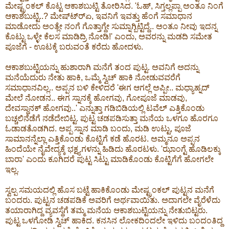
ಮೇಷ್ಟ್ರಂಕಲ್ ಕೊಟ್ಟ ಆಕಾಶಬುಟ್ಟಿ ತೋರಿಸಿದ. 'ಓಹ್, ಸಿಗ್ತಲ್ಲಪ್ಪಾ ಅಂತೂ ನಿಂಗೆ
ಆಕಾಶಬುಟ್ಟಿ..? ಮೇಷ್ಟ್ರ್‍ಏ, ಇವನಿಗೆ ಇವತ್ತು ಹೆಂಗೆ ಸಮಾಧಾನ
ಮಾಡೋದು ಅಂತ್ಲೇ ನಂಗೆ ಗೊತ್ತಾಗ್ದೇ ಸುಮ್ನಾಗ್ಬಿಟ್ಟಿದ್ದೆ.. ಅಂತೂ ನೀವು ಇದನ್ನ
ಕೊಟ್ಟು ಒಳ್ಳೇ ಕೆಲಸ ಮಾಡಿದ್ರಿ ನೋಡಿ!' ಎಂದು, ಅವರನ್ನು ಮಡದಿ ಸಮೇತ
ಪೂಜೆಗೆ - ಊಟಕ್ಕೆ ಬರುವಂತೆ ಕರೆದು ಹೋದಳು.
ಆಕಾಶಬುಟ್ಟಿಯನ್ನು ಹುಶಾರಾಗಿ ಮನೆಗೆ ತಂದ ಪುಟ್ಟ. ಅವನಿಗೆ ಅದನ್ನು
ಮನೆಯೆದುರು ನೇತು ಹಾಕಿ, ಒಮ್ಮೆ ಸ್ವಿಚ್ ಹಾಕಿ ನೋಡುವವರೆಗೆ
ಸಮಾಧಾನವಿಲ್ಲ.. ಅಪ್ಪನ ಬಳಿ ಕೇಳಿದರೆ 'ಈಗ ಆಗಲ್ಲೆ ಅಪ್ಪೀ.. ಮಧ್ಯಾಹ್ನದ್
ಮೇಲೆ ನೋಡನ.. ಈಗ ಸ್ನಾನಕ್ಕೆ ಹೋಗವು, ಗೋಪೂಜೆ ಮಾಡವು,
ದೇವಸ್ಥಾನಕ್ ಹೋಗವು..' ಎನ್ನುತ್ತಾ ಗಡಿಬಿಡಿಯಲ್ಲಿ ಟವೆಲ್ ಎತ್ತಿಕೊಂಡು
ಬಚ್ಚಲಿನೆಡೆಗೆ ನಡೆದೇಬಿಟ್ಟ. ಪುಟ್ಟ ಚಡಪಡಿಸುತ್ತಾ ಮನೆಯ ಒಳಗೂ ಹೊರಗೂ
ಓಡಾಡತೊಡಗಿದ. ಅಪ್ಪ ಸ್ನಾನ ಮಾಡಿ ಬಂದು, ಮಡಿ ಉಟ್ಟು, ಪೂಜೆ
ಸಾಮಾನನ್ನೆಲ್ಲಾ ಎತ್ತಿಕೊಂಡು ಕೊಟ್ಟಿಗೆ ಕಡೆ ಹೊರಟ. ಅಮ್ಮನೂ ಅಪ್ಪನ
ಹಿಂದೆಯೇ ನೈವೇದ್ಯಕ್ಕೆ ಭಕ್ಷ್ಯಗಳನ್ನು ಹಿಡಿದು ಹೊರಟಳು. 'ಝಾಂಗ್ಟೆ ಹೊಡಿಲಕ್ಕು
ಬಾರಾ' ಎಂದು ಕೂಗಿದರೆ ಪುಟ್ಟ ಸಿಟ್ಟು ಮಾಡಿಕೊಂಡು ಕೊಟ್ಟಿಗೆಗೆ ಹೋಗಲೇ
ಇಲ್ಲ.
ಸ್ವಲ್ಪ ಸಮಯದಲ್ಲಿ ಹೊಸ ಬಟ್ಟೆ ಹಾಕಿಕೊಂಡು ಮೇಷ್ಟ್ರಂಕಲ್ ಪುಟ್ಟನ ಮನೆಗೆ
ಬಂದರು. ಪುಟ್ಟನ ಚಡಪಡಿಕೆ ಅವರಿಗೆ ಅರ್ಥವಾಯಿತು. ಅದಾಗಲೇ ವೈರೆಳೆದು
ತಯಾರಾಗಿದ್ದ ವ್ಯವಸ್ಥೆಗೆ ತಮ್ಮ ಮನೆಯ ಆಕಾಶಬುಟ್ಟಿಯನ್ನು ನೇತುಬಿಟ್ಟರು.
ಪುಟ್ಟ ಒಳಗೋಡಿ ಸ್ವಿಚ್ ಹಾಕಿದ. ಕನಸಿನ ಲೋಕದಿಂದಲೇ ಇಳಿದು ಬಂದಂತಿದ್ದ